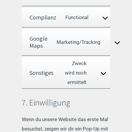
to
analytics
service
Complianz
Consent
Functional
wordpress
to
service
Google
Consent
Marketing/Tracking
Maps
complianz
to
service
Zweck
google-
Sonstiges
Consent
wird noch
maps
to
ermittelt
service
7. Einwilligung
sonstiges
Wenn du unsere Website das erste Mal
besuchst, zeigen wir dir ein Pop-Up mit