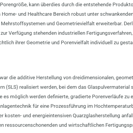
er Porengröße, kann überdies durch die entstehende Produkt
im Home- und Healthcare Bereich robust unter schwanken
ch Mehrstoffsystemen und Geometrievielfalt erweiterbar. D
l zur Verfügung stehenden industriellen Fertigungsverfahren, 
chtlich ihrer Geometrie und Porenvielfalt individuell zu gest
war die additive Herstellung von dreidimensionalen, geomet
tern (SLS) realisiert werden, bei dem das Glaspulvermateria
e es möglich werden definierte, gradierte Porenverläufe zu 
n Anlagentechnik für eine Prozessführung im Hochtemperatur
er kosten- und energieintensiven Quarzglasherstellung anfall
inen ressourcenschonenden und wirtschaftlichen Fertigungsp