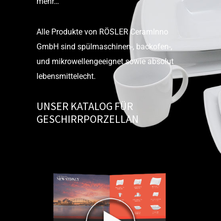
mehr…
Alle Produkte von RÖSLER CeramInno
GmbH sind spülmaschinen-, backofen-,
und mikrowellengeeignet sowie absolut
lebensmittelecht.
UNSER KATALOG FÜR
GESCHIRRPORZELLAN