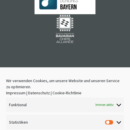
Wir verwenden Cookies, um unsere Website und unseren Service
HOME
zu optimieren.
AKTUELLES
Impressum
|
Datenschutz
|
Cookie-Richtlinie
IMPRESSUM
Funktional
Immer aktiv
DATENSCHUTZ
KONTAKT
Statistiken
COOKIES
Statisti