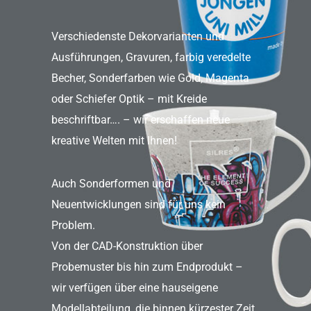
Verschiedenste Dekorvarianten und
Ausführungen, Gravuren, farbig veredelte
Becher, Sonderfarben wie Gold, Magenta
oder Schiefer Optik – mit Kreide
beschriftbar…. – wir erschaffen neue
kreative Welten mit Ihnen!
Auch Sonderformen und
Neuentwicklungen sind für uns kein
Problem.
Von der CAD-Konstruktion über
Probemuster bis hin zum Endprodukt –
wir verfügen über eine hauseigene
Modellabteilung, die binnen kürzester Zeit