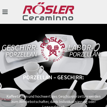
PORZELLAN – GESCHIRR:
Kaffeetassen und hochwertiges Geschirrporzellan werden
zum Werbebotschafter, dank Individualisierung oder
Logoaufdruck