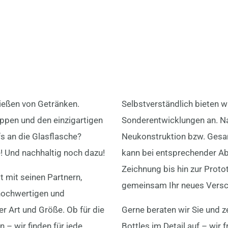
ießen von Getränken.
Selbstverständlich bieten wi
ppen und den einzigartigen
Sonderentwicklungen an. N
s an die Glasflasche?
Neukonstruktion bzw. Gesa
! Und nachhaltig noch dazu!
kann bei entsprechender Ab
Zeichnung bis hin zur Proto
 mit seinen Partnern,
gemeinsam Ihr neues Vers
 hochwertigen und
er Art und Größe. Ob für die
Gerne beraten wir Sie und z
 – wir finden für jede
Bottles im Detail auf – wir 